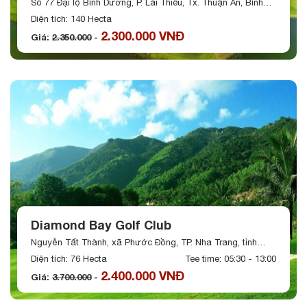
Số 77 Đại lộ Bình Dương, P. Lái Thiêu, Tx. Thuận An, Bình
Dương
Diện tích: 140 Hecta
2.300.000 VNĐ
Giá:
2.350.000
-
Diamond Bay Golf Club
Nguyễn Tất Thành, xã Phước Đồng, TP. Nha Trang, tỉnh
Khánh Hòa
Diện tích: 76 Hecta
Tee time: 05:30 - 13:00
2.400.000 VNĐ
Giá:
3.700.000
-